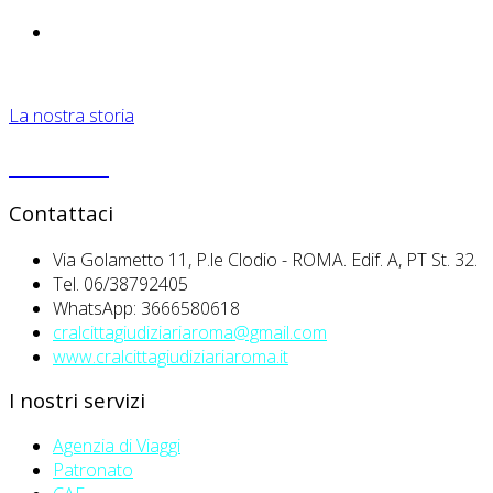
La nostra storia
PRIVACY
Contattaci
Via Golametto 11, P.le Clodio - ROMA. Edif. A, PT St. 32.
Tel. 06/38792405
WhatsApp: 3666580618
cralcittagiudiziariaroma@gmail.com
www.cralcittagiudiziariaroma.it
I nostri servizi
Agenzia di Viaggi
Patronato