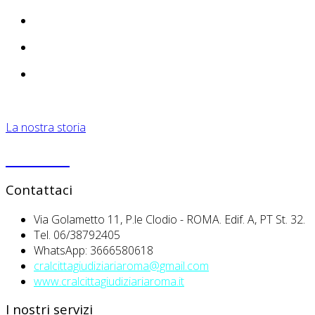
La nostra storia
PRIVACY
Contattaci
Via Golametto 11, P.le Clodio - ROMA. Edif. A, PT St. 32.
Tel. 06/38792405
WhatsApp: 3666580618
cralcittagiudiziariaroma@gmail.com
www.cralcittagiudiziariaroma.it
I nostri servizi